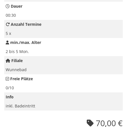
Dauer
00:30
Anzahl Termine
5 x
min./max. Alter
2 bis 5 Mon.
Filiale
Wunnebad
Freie Plätze
0/10
Info
inkl. Badeintritt
70,00 €