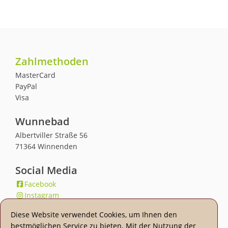
Zahlmethoden
MasterCard
PayPal
Visa
Wunnebad
Albertviller Straße 56
71364 Winnenden
Social Media
Facebook
Instagram
YouTube
Diese Website verwendet Cookies, um Ihnen den
bestmöglichen Service zu bieten. Mit der Nutzung der